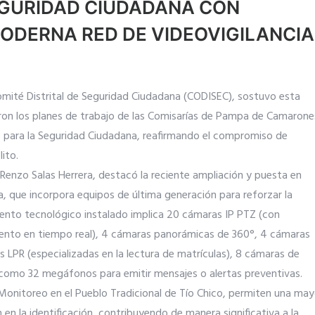
EGURIDAD CIUDADANA CON
ODERNA RED DE VIDEOVIGILANCIA
Comité Distrital de Seguridad Ciudadana (CODISEC), sostuvo esta
ron los planes de trabajo de las Comisarías de Pampa de Camarone
s para la Seguridad Ciudadana, reafirmando el compromiso de
ito.
r. Renzo Salas Herrera, destacó la reciente ampliación y puesta en
, que incorpora equipos de última generación para reforzar la
iento tecnológico instalado implica 20 cámaras IP PTZ (con
iento en tiempo real), 4 cámaras panorámicas de 360°, 4 cámaras
s LPR (especializadas en la lectura de matrículas), 8 cámaras de
así como 32 megáfonos para emitir mensajes o alertas preventivas.
Monitoreo en el Pueblo Tradicional de Tío Chico, permiten una may
en la identificación, contribuyendo de manera significativa a la