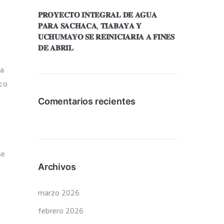
𝐏𝐑𝐎𝐘𝐄𝐂𝐓𝐎 𝐈𝐍𝐓𝐄𝐆𝐑𝐀𝐋 𝐃𝐄 𝐀𝐆𝐔𝐀
𝐏𝐀𝐑𝐀 𝐒𝐀𝐂𝐇𝐀𝐂𝐀, 𝐓𝐈𝐀𝐁𝐀𝐘𝐀 𝐘
𝐔𝐂𝐇𝐔𝐌𝐀𝐘𝐎 𝐒𝐄 𝐑𝐄𝐈𝐍𝐈𝐂𝐈𝐀𝐑𝐈́𝐀 𝐀 𝐅𝐈𝐍𝐄𝐒
𝐃𝐄 𝐀𝐁𝐑𝐈𝐋
pa
nco
Comentarios recientes
se
Archivos
marzo 2026
febrero 2026