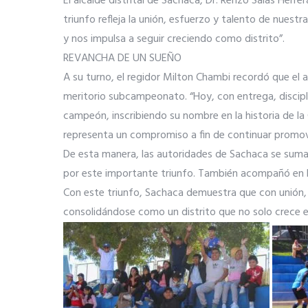
El alcalde distrital de Sachaca, Dr. Renzo Salas Herr
triunfo refleja la unión, esfuerzo y talento de nue
y nos impulsa a seguir creciendo como distrito”.
REVANCHA DE UN SUEÑO
A su turno, el regidor Milton Chambi recordó que el 
meritorio subcampeonato. “Hoy, con entrega, discipli
campeón, inscribiendo su nombre en la historia de la
representa un compromiso a fin de continuar promovi
De esta manera, las autoridades de Sachaca se sumaro
por este importante triunfo. También acompañó en la
Con este triunfo, Sachaca demuestra que con unión, e
consolidándose como un distrito que no solo crece e