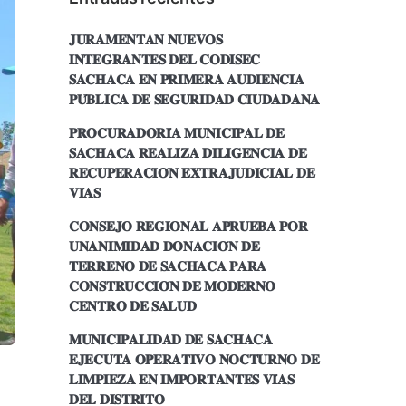
𝐉𝐔𝐑𝐀𝐌𝐄𝐍𝐓𝐀𝐍 𝐍𝐔𝐄𝐕𝐎𝐒
𝐈𝐍𝐓𝐄𝐆𝐑𝐀𝐍𝐓𝐄𝐒 𝐃𝐄𝐋 𝐂𝐎𝐃𝐈𝐒𝐄𝐂
𝐒𝐀𝐂𝐇𝐀𝐂𝐀 𝐄𝐍 𝐏𝐑𝐈𝐌𝐄𝐑𝐀 𝐀𝐔𝐃𝐈𝐄𝐍𝐂𝐈𝐀
𝐏𝐔́𝐁𝐋𝐈𝐂𝐀 𝐃𝐄 𝐒𝐄𝐆𝐔𝐑𝐈𝐃𝐀𝐃 𝐂𝐈𝐔𝐃𝐀𝐃𝐀𝐍𝐀
𝐏𝐑𝐎𝐂𝐔𝐑𝐀𝐃𝐎𝐑𝐈́𝐀 𝐌𝐔𝐍𝐈𝐂𝐈𝐏𝐀𝐋 𝐃𝐄
𝐒𝐀𝐂𝐇𝐀𝐂𝐀 𝐑𝐄𝐀𝐋𝐈𝐙𝐀 𝐃𝐈𝐋𝐈𝐆𝐄𝐍𝐂𝐈𝐀 𝐃𝐄
𝐑𝐄𝐂𝐔𝐏𝐄𝐑𝐀𝐂𝐈𝐎́𝐍 𝐄𝐗𝐓𝐑𝐀𝐉𝐔𝐃𝐈𝐂𝐈𝐀𝐋 𝐃𝐄
𝐕𝐈́𝐀𝐒
𝐂𝐎𝐍𝐒𝐄𝐉𝐎 𝐑𝐄𝐆𝐈𝐎𝐍𝐀𝐋 𝐀𝐏𝐑𝐔𝐄𝐁𝐀 𝐏𝐎𝐑
𝐔𝐍𝐀𝐍𝐈𝐌𝐈𝐃𝐀𝐃 𝐃𝐎𝐍𝐀𝐂𝐈𝐎́𝐍 𝐃𝐄
𝐓𝐄𝐑𝐑𝐄𝐍𝐎 𝐃𝐄 𝐒𝐀𝐂𝐇𝐀𝐂𝐀 𝐏𝐀𝐑𝐀
𝐂𝐎𝐍𝐒𝐓𝐑𝐔𝐂𝐂𝐈𝐎́𝐍 𝐃𝐄 𝐌𝐎𝐃𝐄𝐑𝐍𝐎
𝐂𝐄𝐍𝐓𝐑𝐎 𝐃𝐄 𝐒𝐀𝐋𝐔𝐃
𝐌𝐔𝐍𝐈𝐂𝐈𝐏𝐀𝐋𝐈𝐃𝐀𝐃 𝐃𝐄 𝐒𝐀𝐂𝐇𝐀𝐂𝐀
𝐄𝐉𝐄𝐂𝐔𝐓𝐀 𝐎𝐏𝐄𝐑𝐀𝐓𝐈𝐕𝐎 𝐍𝐎𝐂𝐓𝐔𝐑𝐍𝐎 𝐃𝐄
𝐋𝐈𝐌𝐏𝐈𝐄𝐙𝐀 𝐄𝐍 𝐈𝐌𝐏𝐎𝐑𝐓𝐀𝐍𝐓𝐄𝐒 𝐕𝐈́𝐀𝐒
𝐃𝐄𝐋 𝐃𝐈𝐒𝐓𝐑𝐈𝐓𝐎