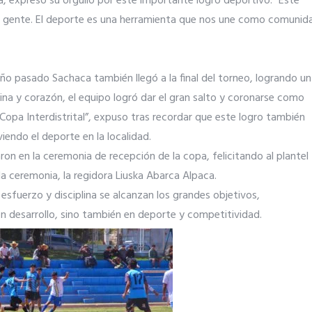
era, expresó su orgullo por este importante logro deportivo. “Este
stra gente. El deporte es una herramienta que nos une como comunid
año pasado Sachaca también llegó a la final del torneo, logrando un
na y corazón, el equipo logró dar el gran salto y coronarse como
 Copa Interdistrital”, expuso tras recordar que este logro también
endo el deporte en la localidad.
n en la ceremonia de recepción de la copa, felicitando al plantel
 ceremonia, la regidora Liuska Abarca Alpaca.
sfuerzo y disciplina se alcanzan los grandes objetivos,
n desarrollo, sino también en deporte y competitividad.