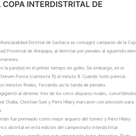
COPA INTERDISTRITAL DE
 la Municipalidad Distrital de Sachaca se consagró campeón de la Co
dad Provincial de Arequipa, al derrotar por penales al aguerrido ele
amarones.
 la paridad en el primer tiempo sin goles. Sin embargo, en el
 Steven Ponce (camiseta 11) al minuto 8. Cuando todo parecía
los minutos finales, forzando así la tanda de penales.
gigantó al detener tres de los cinco disparos rivales, convirtiéndo
osé Challa, Christian Suni y Piero Hilary marcaron con precisión para
o.
uamán fue premiado como mejor arquero del torneo y Piero Hilary
co distrital en esta edición del campeonato interdistrital.