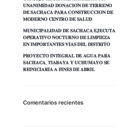
𝐔𝐍𝐀𝐍𝐈𝐌𝐈𝐃𝐀𝐃 𝐃𝐎𝐍𝐀𝐂𝐈𝐎́𝐍 𝐃𝐄 𝐓𝐄𝐑𝐑𝐄𝐍𝐎
𝐃𝐄 𝐒𝐀𝐂𝐇𝐀𝐂𝐀 𝐏𝐀𝐑𝐀 𝐂𝐎𝐍𝐒𝐓𝐑𝐔𝐂𝐂𝐈𝐎́𝐍 𝐃𝐄
𝐌𝐎𝐃𝐄𝐑𝐍𝐎 𝐂𝐄𝐍𝐓𝐑𝐎 𝐃𝐄 𝐒𝐀𝐋𝐔𝐃
𝐌𝐔𝐍𝐈𝐂𝐈𝐏𝐀𝐋𝐈𝐃𝐀𝐃 𝐃𝐄 𝐒𝐀𝐂𝐇𝐀𝐂𝐀 𝐄𝐉𝐄𝐂𝐔𝐓𝐀
𝐎𝐏𝐄𝐑𝐀𝐓𝐈𝐕𝐎 𝐍𝐎𝐂𝐓𝐔𝐑𝐍𝐎 𝐃𝐄 𝐋𝐈𝐌𝐏𝐈𝐄𝐙𝐀
𝐄𝐍 𝐈𝐌𝐏𝐎𝐑𝐓𝐀𝐍𝐓𝐄𝐒 𝐕𝐈́𝐀𝐒 𝐃𝐄𝐋 𝐃𝐈𝐒𝐓𝐑𝐈𝐓𝐎
𝐏𝐑𝐎𝐘𝐄𝐂𝐓𝐎 𝐈𝐍𝐓𝐄𝐆𝐑𝐀𝐋 𝐃𝐄 𝐀𝐆𝐔𝐀 𝐏𝐀𝐑𝐀
𝐒𝐀𝐂𝐇𝐀𝐂𝐀, 𝐓𝐈𝐀𝐁𝐀𝐘𝐀 𝐘 𝐔𝐂𝐇𝐔𝐌𝐀𝐘𝐎 𝐒𝐄
𝐑𝐄𝐈𝐍𝐈𝐂𝐈𝐀𝐑𝐈́𝐀 𝐀 𝐅𝐈𝐍𝐄𝐒 𝐃𝐄 𝐀𝐁𝐑𝐈𝐋
Comentarios recientes