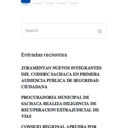
Entradas recientes
𝐉𝐔𝐑𝐀𝐌𝐄𝐍𝐓𝐀𝐍 𝐍𝐔𝐄𝐕𝐎𝐒 𝐈𝐍𝐓𝐄𝐆𝐑𝐀𝐍𝐓𝐄𝐒
𝐃𝐄𝐋 𝐂𝐎𝐃𝐈𝐒𝐄𝐂 𝐒𝐀𝐂𝐇𝐀𝐂𝐀 𝐄𝐍 𝐏𝐑𝐈𝐌𝐄𝐑𝐀
𝐀𝐔𝐃𝐈𝐄𝐍𝐂𝐈𝐀 𝐏𝐔́𝐁𝐋𝐈𝐂𝐀 𝐃𝐄 𝐒𝐄𝐆𝐔𝐑𝐈𝐃𝐀𝐃
𝐂𝐈𝐔𝐃𝐀𝐃𝐀𝐍𝐀
𝐏𝐑𝐎𝐂𝐔𝐑𝐀𝐃𝐎𝐑𝐈́𝐀 𝐌𝐔𝐍𝐈𝐂𝐈𝐏𝐀𝐋 𝐃𝐄
𝐒𝐀𝐂𝐇𝐀𝐂𝐀 𝐑𝐄𝐀𝐋𝐈𝐙𝐀 𝐃𝐈𝐋𝐈𝐆𝐄𝐍𝐂𝐈𝐀 𝐃𝐄
𝐑𝐄𝐂𝐔𝐏𝐄𝐑𝐀𝐂𝐈𝐎́𝐍 𝐄𝐗𝐓𝐑𝐀𝐉𝐔𝐃𝐈𝐂𝐈𝐀𝐋 𝐃𝐄
𝐕𝐈́𝐀𝐒
𝐂𝐎𝐍𝐒𝐄𝐉𝐎 𝐑𝐄𝐆𝐈𝐎𝐍𝐀𝐋 𝐀𝐏𝐑𝐔𝐄𝐁𝐀 𝐏𝐎𝐑