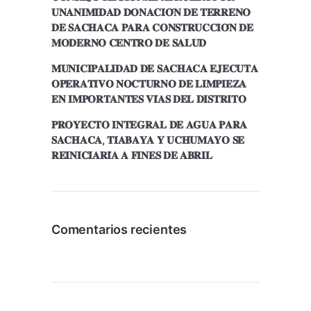
𝐔𝐍𝐀𝐍𝐈𝐌𝐈𝐃𝐀𝐃 𝐃𝐎𝐍𝐀𝐂𝐈𝐎́𝐍 𝐃𝐄 𝐓𝐄𝐑𝐑𝐄𝐍𝐎
𝐃𝐄 𝐒𝐀𝐂𝐇𝐀𝐂𝐀 𝐏𝐀𝐑𝐀 𝐂𝐎𝐍𝐒𝐓𝐑𝐔𝐂𝐂𝐈𝐎́𝐍 𝐃𝐄
𝐌𝐎𝐃𝐄𝐑𝐍𝐎 𝐂𝐄𝐍𝐓𝐑𝐎 𝐃𝐄 𝐒𝐀𝐋𝐔𝐃
𝐌𝐔𝐍𝐈𝐂𝐈𝐏𝐀𝐋𝐈𝐃𝐀𝐃 𝐃𝐄 𝐒𝐀𝐂𝐇𝐀𝐂𝐀 𝐄𝐉𝐄𝐂𝐔𝐓𝐀
𝐎𝐏𝐄𝐑𝐀𝐓𝐈𝐕𝐎 𝐍𝐎𝐂𝐓𝐔𝐑𝐍𝐎 𝐃𝐄 𝐋𝐈𝐌𝐏𝐈𝐄𝐙𝐀
𝐄𝐍 𝐈𝐌𝐏𝐎𝐑𝐓𝐀𝐍𝐓𝐄𝐒 𝐕𝐈́𝐀𝐒 𝐃𝐄𝐋 𝐃𝐈𝐒𝐓𝐑𝐈𝐓𝐎
𝐏𝐑𝐎𝐘𝐄𝐂𝐓𝐎 𝐈𝐍𝐓𝐄𝐆𝐑𝐀𝐋 𝐃𝐄 𝐀𝐆𝐔𝐀 𝐏𝐀𝐑𝐀
𝐒𝐀𝐂𝐇𝐀𝐂𝐀, 𝐓𝐈𝐀𝐁𝐀𝐘𝐀 𝐘 𝐔𝐂𝐇𝐔𝐌𝐀𝐘𝐎 𝐒𝐄
𝐑𝐄𝐈𝐍𝐈𝐂𝐈𝐀𝐑𝐈́𝐀 𝐀 𝐅𝐈𝐍𝐄𝐒 𝐃𝐄 𝐀𝐁𝐑𝐈𝐋
Comentarios recientes