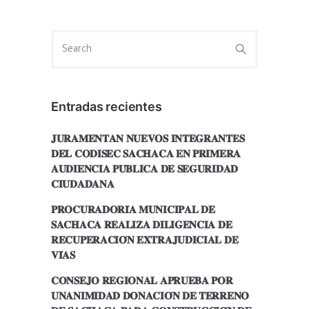
Entradas recientes
𝐉𝐔𝐑𝐀𝐌𝐄𝐍𝐓𝐀𝐍 𝐍𝐔𝐄𝐕𝐎𝐒 𝐈𝐍𝐓𝐄𝐆𝐑𝐀𝐍𝐓𝐄𝐒
𝐃𝐄𝐋 𝐂𝐎𝐃𝐈𝐒𝐄𝐂 𝐒𝐀𝐂𝐇𝐀𝐂𝐀 𝐄𝐍 𝐏𝐑𝐈𝐌𝐄𝐑𝐀
𝐀𝐔𝐃𝐈𝐄𝐍𝐂𝐈𝐀 𝐏𝐔́𝐁𝐋𝐈𝐂𝐀 𝐃𝐄 𝐒𝐄𝐆𝐔𝐑𝐈𝐃𝐀𝐃
𝐂𝐈𝐔𝐃𝐀𝐃𝐀𝐍𝐀
𝐏𝐑𝐎𝐂𝐔𝐑𝐀𝐃𝐎𝐑𝐈́𝐀 𝐌𝐔𝐍𝐈𝐂𝐈𝐏𝐀𝐋 𝐃𝐄
𝐒𝐀𝐂𝐇𝐀𝐂𝐀 𝐑𝐄𝐀𝐋𝐈𝐙𝐀 𝐃𝐈𝐋𝐈𝐆𝐄𝐍𝐂𝐈𝐀 𝐃𝐄
𝐑𝐄𝐂𝐔𝐏𝐄𝐑𝐀𝐂𝐈𝐎́𝐍 𝐄𝐗𝐓𝐑𝐀𝐉𝐔𝐃𝐈𝐂𝐈𝐀𝐋 𝐃𝐄
𝐕𝐈́𝐀𝐒
𝐂𝐎𝐍𝐒𝐄𝐉𝐎 𝐑𝐄𝐆𝐈𝐎𝐍𝐀𝐋 𝐀𝐏𝐑𝐔𝐄𝐁𝐀 𝐏𝐎𝐑
𝐔𝐍𝐀𝐍𝐈𝐌𝐈𝐃𝐀𝐃 𝐃𝐎𝐍𝐀𝐂𝐈𝐎́𝐍 𝐃𝐄 𝐓𝐄𝐑𝐑𝐄𝐍𝐎