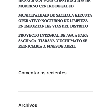
𝐃𝐄 𝐒𝐀𝐂𝐇𝐀𝐂𝐀 𝐏𝐀𝐑𝐀 𝐂𝐎𝐍𝐒𝐓𝐑𝐔𝐂𝐂𝐈𝐎́𝐍 𝐃𝐄
𝐌𝐎𝐃𝐄𝐑𝐍𝐎 𝐂𝐄𝐍𝐓𝐑𝐎 𝐃𝐄 𝐒𝐀𝐋𝐔𝐃
𝐌𝐔𝐍𝐈𝐂𝐈𝐏𝐀𝐋𝐈𝐃𝐀𝐃 𝐃𝐄 𝐒𝐀𝐂𝐇𝐀𝐂𝐀 𝐄𝐉𝐄𝐂𝐔𝐓𝐀
𝐎𝐏𝐄𝐑𝐀𝐓𝐈𝐕𝐎 𝐍𝐎𝐂𝐓𝐔𝐑𝐍𝐎 𝐃𝐄 𝐋𝐈𝐌𝐏𝐈𝐄𝐙𝐀
𝐄𝐍 𝐈𝐌𝐏𝐎𝐑𝐓𝐀𝐍𝐓𝐄𝐒 𝐕𝐈́𝐀𝐒 𝐃𝐄𝐋 𝐃𝐈𝐒𝐓𝐑𝐈𝐓𝐎
𝐏𝐑𝐎𝐘𝐄𝐂𝐓𝐎 𝐈𝐍𝐓𝐄𝐆𝐑𝐀𝐋 𝐃𝐄 𝐀𝐆𝐔𝐀 𝐏𝐀𝐑𝐀
𝐒𝐀𝐂𝐇𝐀𝐂𝐀, 𝐓𝐈𝐀𝐁𝐀𝐘𝐀 𝐘 𝐔𝐂𝐇𝐔𝐌𝐀𝐘𝐎 𝐒𝐄
𝐑𝐄𝐈𝐍𝐈𝐂𝐈𝐀𝐑𝐈́𝐀 𝐀 𝐅𝐈𝐍𝐄𝐒 𝐃𝐄 𝐀𝐁𝐑𝐈𝐋
Comentarios recientes
Archivos