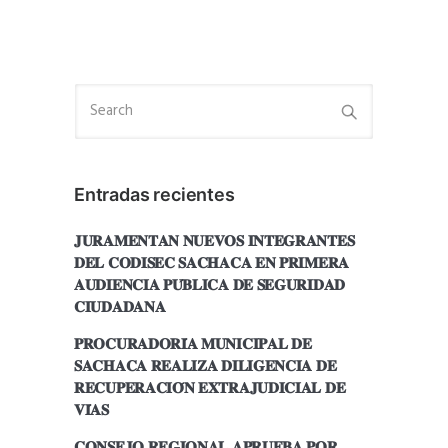
Entradas recientes
𝐉𝐔𝐑𝐀𝐌𝐄𝐍𝐓𝐀𝐍 𝐍𝐔𝐄𝐕𝐎𝐒 𝐈𝐍𝐓𝐄𝐆𝐑𝐀𝐍𝐓𝐄𝐒
𝐃𝐄𝐋 𝐂𝐎𝐃𝐈𝐒𝐄𝐂 𝐒𝐀𝐂𝐇𝐀𝐂𝐀 𝐄𝐍 𝐏𝐑𝐈𝐌𝐄𝐑𝐀
𝐀𝐔𝐃𝐈𝐄𝐍𝐂𝐈𝐀 𝐏𝐔́𝐁𝐋𝐈𝐂𝐀 𝐃𝐄 𝐒𝐄𝐆𝐔𝐑𝐈𝐃𝐀𝐃
𝐂𝐈𝐔𝐃𝐀𝐃𝐀𝐍𝐀
𝐏𝐑𝐎𝐂𝐔𝐑𝐀𝐃𝐎𝐑𝐈́𝐀 𝐌𝐔𝐍𝐈𝐂𝐈𝐏𝐀𝐋 𝐃𝐄
𝐒𝐀𝐂𝐇𝐀𝐂𝐀 𝐑𝐄𝐀𝐋𝐈𝐙𝐀 𝐃𝐈𝐋𝐈𝐆𝐄𝐍𝐂𝐈𝐀 𝐃𝐄
𝐑𝐄𝐂𝐔𝐏𝐄𝐑𝐀𝐂𝐈𝐎́𝐍 𝐄𝐗𝐓𝐑𝐀𝐉𝐔𝐃𝐈𝐂𝐈𝐀𝐋 𝐃𝐄
𝐕𝐈́𝐀𝐒
𝐂𝐎𝐍𝐒𝐄𝐉𝐎 𝐑𝐄𝐆𝐈𝐎𝐍𝐀𝐋 𝐀𝐏𝐑𝐔𝐄𝐁𝐀 𝐏𝐎𝐑