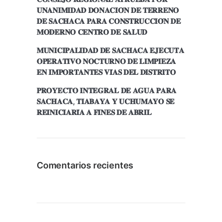
𝐔𝐍𝐀𝐍𝐈𝐌𝐈𝐃𝐀𝐃 𝐃𝐎𝐍𝐀𝐂𝐈𝐎́𝐍 𝐃𝐄 𝐓𝐄𝐑𝐑𝐄𝐍𝐎
𝐃𝐄 𝐒𝐀𝐂𝐇𝐀𝐂𝐀 𝐏𝐀𝐑𝐀 𝐂𝐎𝐍𝐒𝐓𝐑𝐔𝐂𝐂𝐈𝐎́𝐍 𝐃𝐄
𝐌𝐎𝐃𝐄𝐑𝐍𝐎 𝐂𝐄𝐍𝐓𝐑𝐎 𝐃𝐄 𝐒𝐀𝐋𝐔𝐃
𝐌𝐔𝐍𝐈𝐂𝐈𝐏𝐀𝐋𝐈𝐃𝐀𝐃 𝐃𝐄 𝐒𝐀𝐂𝐇𝐀𝐂𝐀 𝐄𝐉𝐄𝐂𝐔𝐓𝐀
𝐎𝐏𝐄𝐑𝐀𝐓𝐈𝐕𝐎 𝐍𝐎𝐂𝐓𝐔𝐑𝐍𝐎 𝐃𝐄 𝐋𝐈𝐌𝐏𝐈𝐄𝐙𝐀
𝐄𝐍 𝐈𝐌𝐏𝐎𝐑𝐓𝐀𝐍𝐓𝐄𝐒 𝐕𝐈́𝐀𝐒 𝐃𝐄𝐋 𝐃𝐈𝐒𝐓𝐑𝐈𝐓𝐎
𝐏𝐑𝐎𝐘𝐄𝐂𝐓𝐎 𝐈𝐍𝐓𝐄𝐆𝐑𝐀𝐋 𝐃𝐄 𝐀𝐆𝐔𝐀 𝐏𝐀𝐑𝐀
𝐒𝐀𝐂𝐇𝐀𝐂𝐀, 𝐓𝐈𝐀𝐁𝐀𝐘𝐀 𝐘 𝐔𝐂𝐇𝐔𝐌𝐀𝐘𝐎 𝐒𝐄
𝐑𝐄𝐈𝐍𝐈𝐂𝐈𝐀𝐑𝐈́𝐀 𝐀 𝐅𝐈𝐍𝐄𝐒 𝐃𝐄 𝐀𝐁𝐑𝐈𝐋
Comentarios recientes