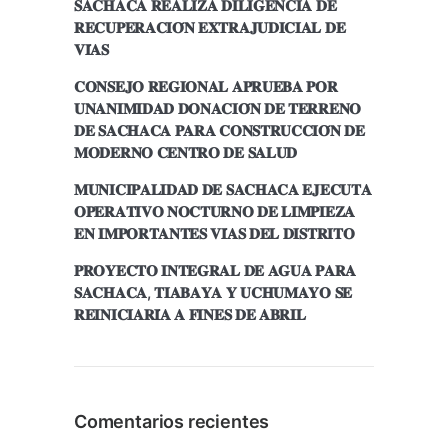
𝐒𝐀𝐂𝐇𝐀𝐂𝐀 𝐑𝐄𝐀𝐋𝐈𝐙𝐀 𝐃𝐈𝐋𝐈𝐆𝐄𝐍𝐂𝐈𝐀 𝐃𝐄
𝐑𝐄𝐂𝐔𝐏𝐄𝐑𝐀𝐂𝐈𝐎́𝐍 𝐄𝐗𝐓𝐑𝐀𝐉𝐔𝐃𝐈𝐂𝐈𝐀𝐋 𝐃𝐄
𝐕𝐈́𝐀𝐒
𝐂𝐎𝐍𝐒𝐄𝐉𝐎 𝐑𝐄𝐆𝐈𝐎𝐍𝐀𝐋 𝐀𝐏𝐑𝐔𝐄𝐁𝐀 𝐏𝐎𝐑
𝐔𝐍𝐀𝐍𝐈𝐌𝐈𝐃𝐀𝐃 𝐃𝐎𝐍𝐀𝐂𝐈𝐎́𝐍 𝐃𝐄 𝐓𝐄𝐑𝐑𝐄𝐍𝐎
𝐃𝐄 𝐒𝐀𝐂𝐇𝐀𝐂𝐀 𝐏𝐀𝐑𝐀 𝐂𝐎𝐍𝐒𝐓𝐑𝐔𝐂𝐂𝐈𝐎́𝐍 𝐃𝐄
𝐌𝐎𝐃𝐄𝐑𝐍𝐎 𝐂𝐄𝐍𝐓𝐑𝐎 𝐃𝐄 𝐒𝐀𝐋𝐔𝐃
𝐌𝐔𝐍𝐈𝐂𝐈𝐏𝐀𝐋𝐈𝐃𝐀𝐃 𝐃𝐄 𝐒𝐀𝐂𝐇𝐀𝐂𝐀 𝐄𝐉𝐄𝐂𝐔𝐓𝐀
𝐎𝐏𝐄𝐑𝐀𝐓𝐈𝐕𝐎 𝐍𝐎𝐂𝐓𝐔𝐑𝐍𝐎 𝐃𝐄 𝐋𝐈𝐌𝐏𝐈𝐄𝐙𝐀
𝐄𝐍 𝐈𝐌𝐏𝐎𝐑𝐓𝐀𝐍𝐓𝐄𝐒 𝐕𝐈́𝐀𝐒 𝐃𝐄𝐋 𝐃𝐈𝐒𝐓𝐑𝐈𝐓𝐎
𝐏𝐑𝐎𝐘𝐄𝐂𝐓𝐎 𝐈𝐍𝐓𝐄𝐆𝐑𝐀𝐋 𝐃𝐄 𝐀𝐆𝐔𝐀 𝐏𝐀𝐑𝐀
𝐒𝐀𝐂𝐇𝐀𝐂𝐀, 𝐓𝐈𝐀𝐁𝐀𝐘𝐀 𝐘 𝐔𝐂𝐇𝐔𝐌𝐀𝐘𝐎 𝐒𝐄
𝐑𝐄𝐈𝐍𝐈𝐂𝐈𝐀𝐑𝐈́𝐀 𝐀 𝐅𝐈𝐍𝐄𝐒 𝐃𝐄 𝐀𝐁𝐑𝐈𝐋
Comentarios recientes