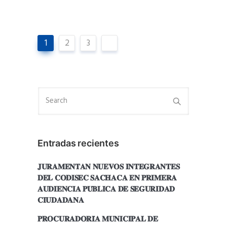
1
2
3
Entradas recientes
𝐉𝐔𝐑𝐀𝐌𝐄𝐍𝐓𝐀𝐍 𝐍𝐔𝐄𝐕𝐎𝐒 𝐈𝐍𝐓𝐄𝐆𝐑𝐀𝐍𝐓𝐄𝐒
𝐃𝐄𝐋 𝐂𝐎𝐃𝐈𝐒𝐄𝐂 𝐒𝐀𝐂𝐇𝐀𝐂𝐀 𝐄𝐍 𝐏𝐑𝐈𝐌𝐄𝐑𝐀
𝐀𝐔𝐃𝐈𝐄𝐍𝐂𝐈𝐀 𝐏𝐔́𝐁𝐋𝐈𝐂𝐀 𝐃𝐄 𝐒𝐄𝐆𝐔𝐑𝐈𝐃𝐀𝐃
𝐂𝐈𝐔𝐃𝐀𝐃𝐀𝐍𝐀
𝐏𝐑𝐎𝐂𝐔𝐑𝐀𝐃𝐎𝐑𝐈́𝐀 𝐌𝐔𝐍𝐈𝐂𝐈𝐏𝐀𝐋 𝐃𝐄