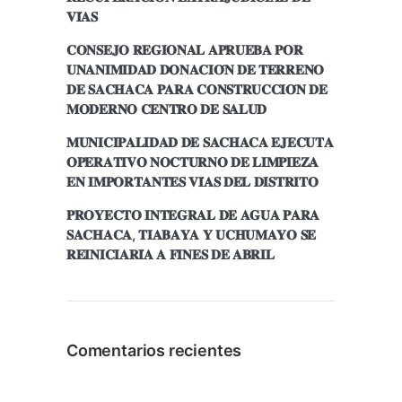
𝐕𝐈́𝐀𝐒
𝐂𝐎𝐍𝐒𝐄𝐉𝐎 𝐑𝐄𝐆𝐈𝐎𝐍𝐀𝐋 𝐀𝐏𝐑𝐔𝐄𝐁𝐀 𝐏𝐎𝐑
𝐔𝐍𝐀𝐍𝐈𝐌𝐈𝐃𝐀𝐃 𝐃𝐎𝐍𝐀𝐂𝐈𝐎́𝐍 𝐃𝐄 𝐓𝐄𝐑𝐑𝐄𝐍𝐎
𝐃𝐄 𝐒𝐀𝐂𝐇𝐀𝐂𝐀 𝐏𝐀𝐑𝐀 𝐂𝐎𝐍𝐒𝐓𝐑𝐔𝐂𝐂𝐈𝐎́𝐍 𝐃𝐄
𝐌𝐎𝐃𝐄𝐑𝐍𝐎 𝐂𝐄𝐍𝐓𝐑𝐎 𝐃𝐄 𝐒𝐀𝐋𝐔𝐃
𝐌𝐔𝐍𝐈𝐂𝐈𝐏𝐀𝐋𝐈𝐃𝐀𝐃 𝐃𝐄 𝐒𝐀𝐂𝐇𝐀𝐂𝐀 𝐄𝐉𝐄𝐂𝐔𝐓𝐀
𝐎𝐏𝐄𝐑𝐀𝐓𝐈𝐕𝐎 𝐍𝐎𝐂𝐓𝐔𝐑𝐍𝐎 𝐃𝐄 𝐋𝐈𝐌𝐏𝐈𝐄𝐙𝐀
𝐄𝐍 𝐈𝐌𝐏𝐎𝐑𝐓𝐀𝐍𝐓𝐄𝐒 𝐕𝐈́𝐀𝐒 𝐃𝐄𝐋 𝐃𝐈𝐒𝐓𝐑𝐈𝐓𝐎
𝐏𝐑𝐎𝐘𝐄𝐂𝐓𝐎 𝐈𝐍𝐓𝐄𝐆𝐑𝐀𝐋 𝐃𝐄 𝐀𝐆𝐔𝐀 𝐏𝐀𝐑𝐀
𝐒𝐀𝐂𝐇𝐀𝐂𝐀, 𝐓𝐈𝐀𝐁𝐀𝐘𝐀 𝐘 𝐔𝐂𝐇𝐔𝐌𝐀𝐘𝐎 𝐒𝐄
𝐑𝐄𝐈𝐍𝐈𝐂𝐈𝐀𝐑𝐈́𝐀 𝐀 𝐅𝐈𝐍𝐄𝐒 𝐃𝐄 𝐀𝐁𝐑𝐈𝐋
Comentarios recientes