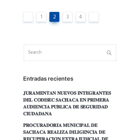
1
2
3
4
Entradas recientes
𝐉𝐔𝐑𝐀𝐌𝐄𝐍𝐓𝐀𝐍 𝐍𝐔𝐄𝐕𝐎𝐒 𝐈𝐍𝐓𝐄𝐆𝐑𝐀𝐍𝐓𝐄𝐒
𝐃𝐄𝐋 𝐂𝐎𝐃𝐈𝐒𝐄𝐂 𝐒𝐀𝐂𝐇𝐀𝐂𝐀 𝐄𝐍 𝐏𝐑𝐈𝐌𝐄𝐑𝐀
𝐀𝐔𝐃𝐈𝐄𝐍𝐂𝐈𝐀 𝐏𝐔́𝐁𝐋𝐈𝐂𝐀 𝐃𝐄 𝐒𝐄𝐆𝐔𝐑𝐈𝐃𝐀𝐃
𝐂𝐈𝐔𝐃𝐀𝐃𝐀𝐍𝐀
𝐏𝐑𝐎𝐂𝐔𝐑𝐀𝐃𝐎𝐑𝐈́𝐀 𝐌𝐔𝐍𝐈𝐂𝐈𝐏𝐀𝐋 𝐃𝐄
𝐒𝐀𝐂𝐇𝐀𝐂𝐀 𝐑𝐄𝐀𝐋𝐈𝐙𝐀 𝐃𝐈𝐋𝐈𝐆𝐄𝐍𝐂𝐈𝐀 𝐃𝐄
𝐑𝐄𝐂𝐔𝐏𝐄𝐑𝐀𝐂𝐈𝐎́𝐍 𝐄𝐗𝐓𝐑𝐀𝐉𝐔𝐃𝐈𝐂𝐈𝐀𝐋 𝐃𝐄