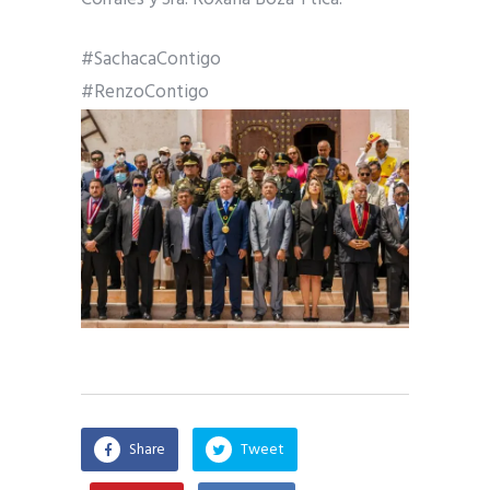
#SachacaContigo
#RenzoContigo
Share
Tweet