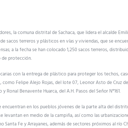
dores, la comuna distrital de Sachaca, que lidera el alcalde Emi
 de sacos terreros y plásticos en vías y viviendas, que se encue
ensas; a la fecha se han colocado 1,250 sacos terreros, distrib
o de protección.
carias con la entrega de plástico para proteger los techos, ca
 como Felipe Alejo Rojas, del lote 07, Leonor Asto de Cruz de
 y Ronal Benavente Huarca, del A.H. Pasos del Señor N°161.
 encuentran en los pueblos jóvenes de la parte alta del distrit
se levantan en medio de la campiña, así como las urbanizacione
o Santa Fe y Arrayanes, además de sectores próximos al río Chil