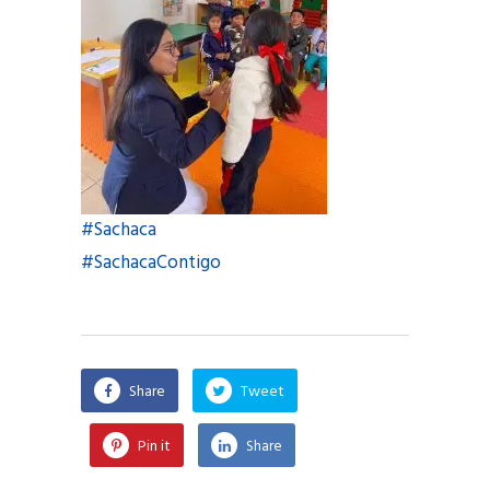
#Sachaca
#SachacaContigo
Share
Tweet
Pin it
Share