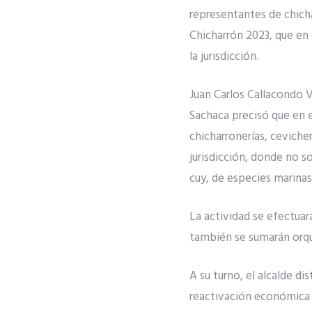
representantes de chichar
Chicharrón 2023, que en
la jurisdicción.
Juan Carlos Callacondo V
Sachaca precisó que en e
chicharronerías, ceviche
jurisdicción, donde no so
cuy, de especies marinas
La actividad se efectuará
también se sumarán orque
A su turno, el alcalde di
reactivación económica 