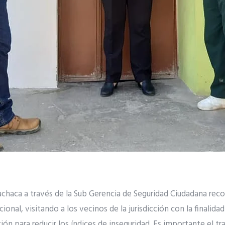
achaca a través de la Sub Gerencia de Seguridad Ciudadana recorr
cional, visitando a los vecinos de la jurisdicción con la finalida
ión para reducir los índices de inseguridad. Es importante el t