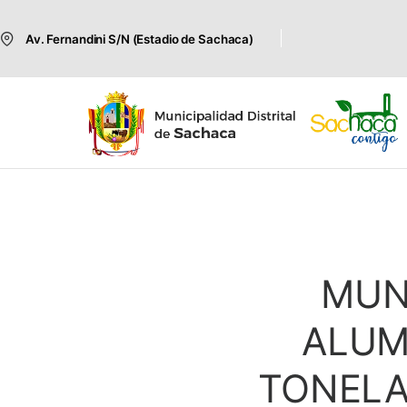
Av. Fernandini S/N (Estadio de Sachaca)
MUN
ALUM
TONELA