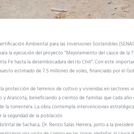
Certificación Ambiental para las Inversiones Sostenibles (SENA
para la ejecución del proyecto “Mejoramiento del cauce de la T
nta Fe hasta la desembocadura del río Chili”. Con este importan
puesto estimado de 7.5 millones de soles, financiado por el Go
la protección de terrenos de cultivo y viviendas en sectores 
io y Arancota, beneficiando a cientos de familias que cada año 
e de la torrentera. La obra contempla intervenciones estratégica
 la seguridad de la población.
istrital de Sachaca, Dr. Renzo Salas Herrera, junto a la preside
, realizaron una visita de campo en las zonas aledañas al cauce d