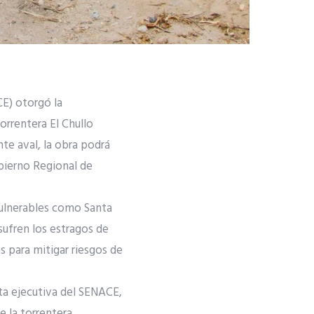
CE) otorgó la
orrentera El Chullo
te aval, la obra podrá
bierno Regional de
vulnerables como Santa
sufren los estragos de
s para mitigar riesgos de
nta ejecutiva del SENACE,
e la torrentera,