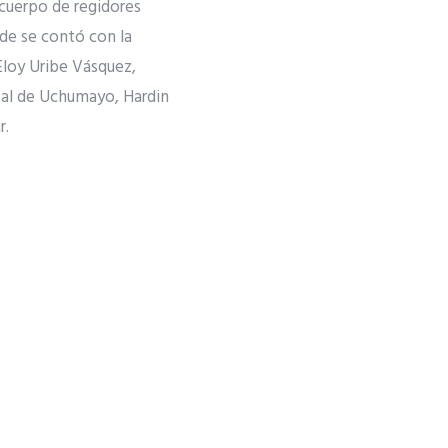
u cuerpo de regidores
nde se contó con la
Eloy Uribe Vásquez,
tal de Uchumayo, Hardin
r.