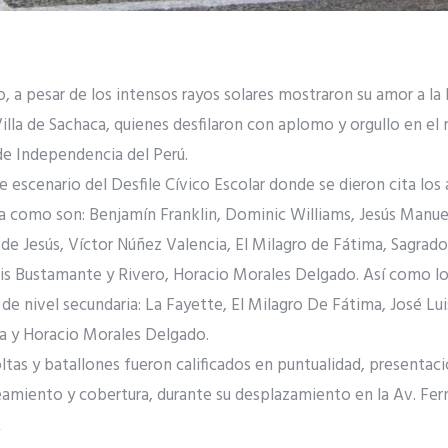
o, a pesar de los intensos rayos solares mostraron su amor a la 
Villa de Sachaca, quienes desfilaron con aplomo y orgullo en el
 de Independencia del Perú.
e escenario del Desfile Cívico Escolar donde se dieron cita los
ria como son: Benjamín Franklin, Dominic Williams, Jesús Manu
 de Jesús, Víctor Núñez Valencia, El Milagro de Fátima, Sagrad
uis Bustamante y Rivero, Horacio Morales Delgado. Así como lo
 de nivel secundaria: La Fayette, El Milagro De Fátima, José L
ia y Horacio Morales Delgado.
ltas y batallones fueron calificados en puntualidad, presentaci
eamiento y cobertura, durante su desplazamiento en la Av. Fern
A