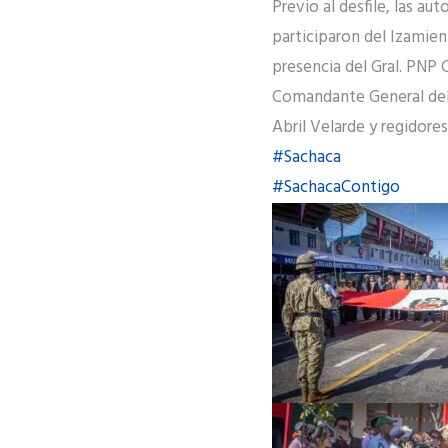
Previo al desfile, las au
participaron del Izamien
presencia del Gral. PNP 
Comandante General del 
Abril Velarde y regidore
#Sachaca
#SachacaContigo