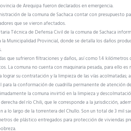
 provincia de Arequipa fueron declarados en emergencia.
inistración de la comuna de Sachaca contar con presupuesto pa
adores que se vieron afectados.
etaria Técnica de Defensa Civil de la comuna de Sachaca infor
a la Municipalidad Provincial, donde se detalla los daños produc
.
as que sufrieron filtraciones y daños, así como 1.4 kilómetros 
os. La comuna no cuenta con maquinaria pesada, para ello es 
a lograr su contratación y la limpieza de las vías acolmatadas; 
l para la conformación de cuadrilla permanente de atención d
ximadamente la comuna invirtió en la limpieza y descolmatació
erecha del río Chili, que le corresponde a la jurisdicción, ade
 a lo largo de la torrentera del Chullo. Son un total de 3 mil s
metros de plástico entregados para protección de viviendas pr
pobreza.