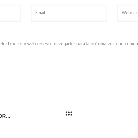
electrónico y web en este navegador para la próxima vez que comen
SE REINICIO CONSTRUCCIÓN DE LABORATORIO GEOFISICO DEL IGP EN SACHACA
Municipalidad Distrital de Sachaca - 2026