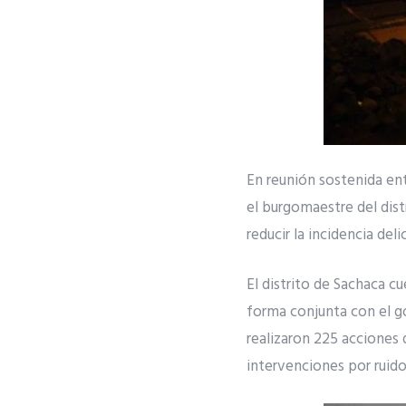
En reunión sostenida ent
el burgomaestre del dist
reducir la incidencia delic
El distrito de Sachaca 
forma conjunta con el go
realizaron 225 acciones 
intervenciones por ruido