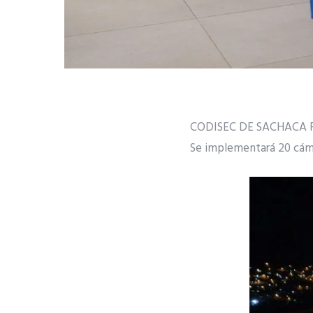
CODISEC DE SACHACA 
Se implementará 20 cáma