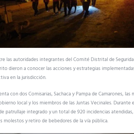
re las autoridades integrantes del Comité Distrital de Segurid
rito dieron a conocer las acciones y estrategias implementadas
tiva en la jurisdicción.
cuenta con dos Comisarias, Sachaca y Pampa de Camarones, las 
bierno local y los miembros de las Juntas Vecinales. Durante e
de patrullaje integrado y un total de 920 incidencias atendidas,
s molestos y retiro de bebedores de la vía pública.