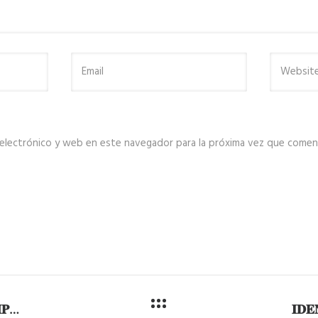
electrónico y web en este navegador para la próxima vez que comen
𝐂𝐎𝐍𝐓𝐈𝐍𝐔́𝐀𝐍 𝐓𝐑𝐀𝐁𝐀𝐉𝐎𝐒 𝐏𝐀𝐑𝐀 𝐌𝐈𝐓𝐈𝐆𝐀𝐑 𝐈𝐌𝐏𝐀𝐂𝐓𝐎 𝐏𝐎𝐑 𝐋𝐀𝐒 𝐋𝐋𝐔𝐕𝐈𝐀𝐒 𝐄𝐍 𝐒𝐀𝐂𝐇𝐀𝐂𝐀