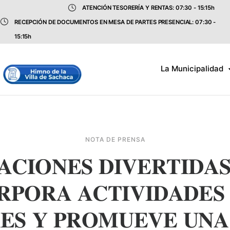
ATENCIÓN TESORERÍA Y RENTAS: 07:30 - 15:15h
RECEPCIÓN DE DOCUMENTOS EN MESA DE PARTES PRESENCIAL: 07:30 -
15:15h
La Municipalidad
NOTA DE PRENSA
𝐂𝐈𝐎𝐍𝐄𝐒 𝐃𝐈𝐕𝐄𝐑𝐓𝐈𝐃𝐀𝐒 
𝐑𝐏𝐎𝐑𝐀 𝐀𝐂𝐓𝐈𝐕𝐈𝐃𝐀𝐃𝐄𝐒
𝐄𝐒 𝐘 𝐏𝐑𝐎𝐌𝐔𝐄𝐕𝐄 𝐔𝐍𝐀