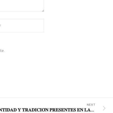
te.
NEXT
𝐈𝐃𝐄𝐍𝐓𝐈𝐃𝐀𝐃 𝐘 𝐓𝐑𝐀𝐃𝐈𝐂𝐈𝐎́𝐍 𝐏𝐑𝐄𝐒𝐄𝐍𝐓𝐄𝐒 𝐄𝐍 𝐋𝐀𝐒 𝐏𝐄𝐋𝐄𝐀𝐒 𝐃𝐄 𝐓𝐎𝐑𝐎𝐒 𝐏𝐎𝐑 𝐄𝐋 𝐂𝐂𝐕 𝐀𝐍𝐈𝐕𝐄𝐑𝐒𝐀𝐑𝐈𝐎 𝐃𝐄 𝐒𝐀𝐂𝐇𝐀𝐂𝐀