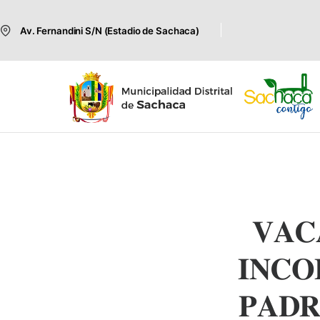
Av. Fernandini S/N (Estadio de Sachaca)
𝐕𝐀𝐂
𝐈𝐍𝐂𝐎
𝐏𝐀𝐃𝐑