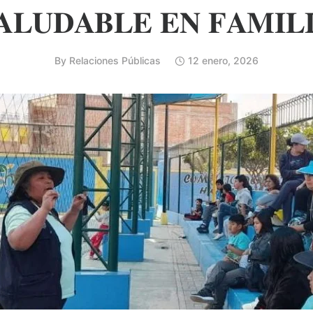
𝐀𝐋𝐔𝐃𝐀𝐁𝐋𝐄 𝐄𝐍 𝐅𝐀𝐌𝐈𝐋
By
Relaciones Públicas
12 enero, 2026