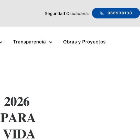
966938130
Seguridad Ciudadana:
Transparencia
Obras y Proyectos
𝟐𝟎𝟐𝟔
 𝐏𝐀𝐑𝐀
 𝐕𝐈𝐃𝐀