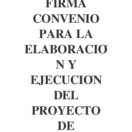
𝐅𝐈𝐑𝐌𝐀
𝐂𝐎𝐍𝐕𝐄𝐍𝐈𝐎
𝐏𝐀𝐑𝐀 𝐋𝐀
𝐄𝐋𝐀𝐁𝐎𝐑𝐀𝐂𝐈𝐎́
𝐍 𝐘
𝐄𝐉𝐄𝐂𝐔𝐂𝐈𝐎́𝐍
𝐃𝐄𝐋
𝐏𝐑𝐎𝐘𝐄𝐂𝐓𝐎
𝐃𝐄