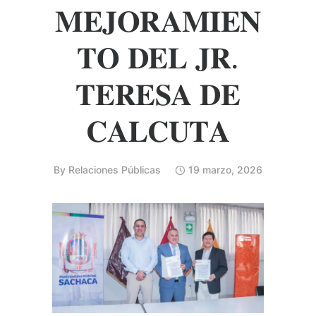
𝐌𝐄𝐉𝐎𝐑𝐀𝐌𝐈𝐄𝐍
𝐓𝐎 𝐃𝐄𝐋 𝐉𝐑.
𝐓𝐄𝐑𝐄𝐒𝐀 𝐃𝐄
𝐂𝐀𝐋𝐂𝐔𝐓𝐀
By
Relaciones Públicas
19 marzo, 2026