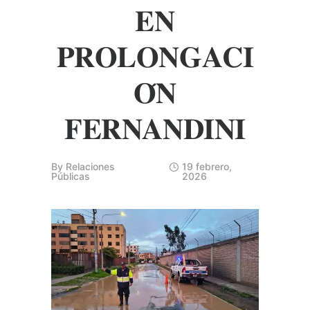
𝐄𝐍
𝐏𝐑𝐎𝐋𝐎𝐍𝐆𝐀𝐂𝐈
𝐎́𝐍
𝐅𝐄𝐑𝐍𝐀𝐍𝐃𝐈𝐍𝐈
By
Relaciones
19 febrero,
Públicas
2026