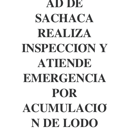
𝐀𝐃 𝐃𝐄
𝐒𝐀𝐂𝐇𝐀𝐂𝐀
𝐑𝐄𝐀𝐋𝐈𝐙𝐀
𝐈𝐍𝐒𝐏𝐄𝐂𝐂𝐈𝐎́𝐍 𝐘
𝐀𝐓𝐈𝐄𝐍𝐃𝐄
𝐄𝐌𝐄𝐑𝐆𝐄𝐍𝐂𝐈𝐀
𝐏𝐎𝐑
𝐀𝐂𝐔𝐌𝐔𝐋𝐀𝐂𝐈𝐎́
𝐍 𝐃𝐄 𝐋𝐎𝐃𝐎