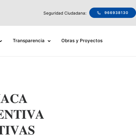
966938130
Seguridad Ciudadana:
Transparencia
Obras y Proyectos
𝐀𝐂𝐀
𝐄𝐍𝐓𝐈𝐕𝐀
𝐈𝐕𝐀𝐒