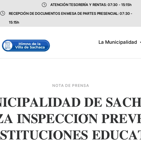
ATENCIÓN TESORERÍA Y RENTAS: 07:30 - 15:15h
RECEPCIÓN DE DOCUMENTOS EN MESA DE PARTES PRESENCIAL: 07:30 -
15:15h
La Municipalidad
NOTA DE PRENSA
𝐈𝐂𝐈𝐏𝐀𝐋𝐈𝐃𝐀𝐃 𝐃𝐄 𝐒𝐀𝐂
𝐀 𝐈𝐍𝐒𝐏𝐄𝐂𝐂𝐈𝐎́𝐍 𝐏𝐑𝐄𝐕
𝐒𝐓𝐈𝐓𝐔𝐂𝐈𝐎𝐍𝐄𝐒 𝐄𝐃𝐔𝐂𝐀