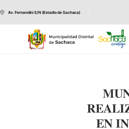
Av. Fernandini S/N (Estadio de Sachaca)
𝐌𝐔𝐍
𝐑𝐄𝐀𝐋𝐈
𝐄𝐍 𝐈