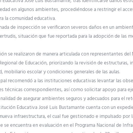
n Educativa José Luis Bustamante, tras identificarse daños estru
dad en algunos ambientes, procediéndose a restringir el acces
ra la comunidad educativa.
nada de inspección se verificaron severos daños en un ambient
Gertrudis, situación que fue reportada para la adopción de las m
ión se realizaron de manera articulada con representantes del 
egional de Educación, priorizando la revisión de estructuras, in
, mobiliario escolar y condiciones generales de las aulas.
pal recomendó a las instituciones educativas levantar las obs
es técnicas correspondientes, así como solicitar apoyo para ej
nalidad de asegurar ambientes seguros y adecuados para el ret
stitución Educativa José Luis Bustamante cuenta con un exped
 nueva infraestructura, el cual fue gestionado e impulsado por l
e se encuentra en evaluación en el Programa Nacional de Infra