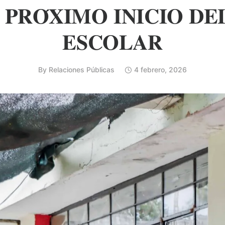
 𝐏𝐑𝐎́𝐗𝐈𝐌𝐎 𝐈𝐍𝐈𝐂𝐈𝐎 𝐃𝐄
𝐄𝐒𝐂𝐎𝐋𝐀𝐑
By
Relaciones Públicas
4 febrero, 2026