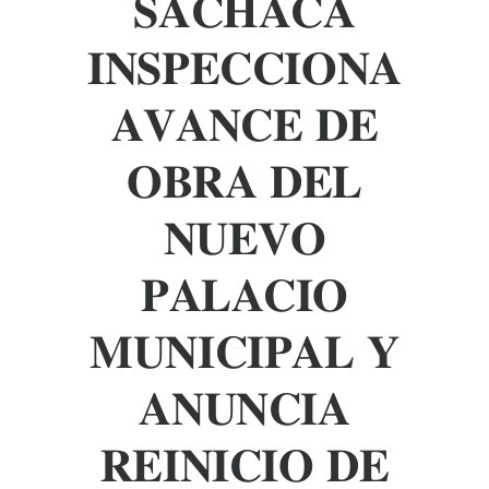
𝐒𝐀𝐂𝐇𝐀𝐂𝐀
𝐈𝐍𝐒𝐏𝐄𝐂𝐂𝐈𝐎𝐍𝐀
𝐀𝐕𝐀𝐍𝐂𝐄 𝐃𝐄
𝐎𝐁𝐑𝐀 𝐃𝐄𝐋
𝐍𝐔𝐄𝐕𝐎
𝐏𝐀𝐋𝐀𝐂𝐈𝐎
𝐌𝐔𝐍𝐈𝐂𝐈𝐏𝐀𝐋 𝐘
𝐀𝐍𝐔𝐍𝐂𝐈𝐀
𝐑𝐄𝐈𝐍𝐈𝐂𝐈𝐎 𝐃𝐄