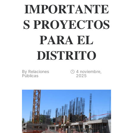
𝐈𝐌𝐏𝐎𝐑𝐓𝐀𝐍𝐓𝐄
𝐒 𝐏𝐑𝐎𝐘𝐄𝐂𝐓𝐎𝐒
𝐏𝐀𝐑𝐀 𝐄𝐋
𝐃𝐈𝐒𝐓𝐑𝐈𝐓𝐎
By
Relaciones
4 noviembre,
Públicas
2025