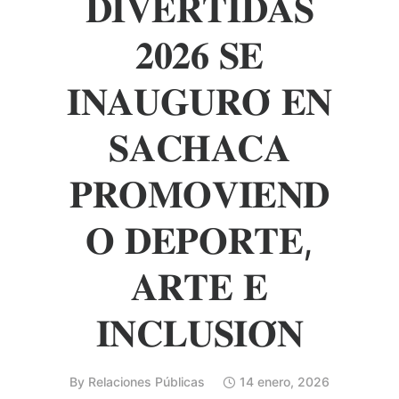
𝐃𝐈𝐕𝐄𝐑𝐓𝐈𝐃𝐀𝐒
𝟐𝟎𝟐𝟔 𝐒𝐄
𝐈𝐍𝐀𝐔𝐆𝐔𝐑𝐎́ 𝐄𝐍
𝐒𝐀𝐂𝐇𝐀𝐂𝐀
𝐏𝐑𝐎𝐌𝐎𝐕𝐈𝐄𝐍𝐃
𝐎 𝐃𝐄𝐏𝐎𝐑𝐓𝐄,
𝐀𝐑𝐓𝐄 𝐄
𝐈𝐍𝐂𝐋𝐔𝐒𝐈𝐎́𝐍
By
Relaciones Públicas
14 enero, 2026