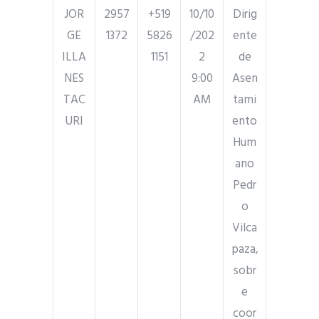
JOR
2957
+519
10/10
Dirig
GE
1372
5826
/202
ente
ILLA
1151
2
de
NES
9:00
Asen
TAC
AM
tami
URI
ento
Hum
ano
Pedr
o
Vilca
paza,
sobr
e
coor