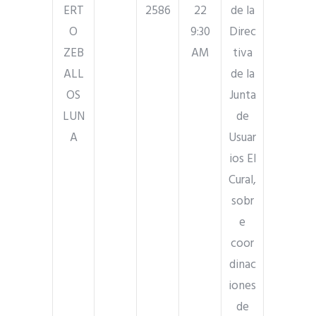
ERT
2586
22
de la
O
9:30
Direc
ZEB
AM
tiva
ALL
de la
OS
Junta
LUN
de
A
Usuar
ios El
Cural,
sobr
e
coor
dinac
iones
de