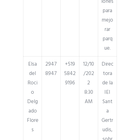
iones
para
mejo
rar
parq
ue.
Elsa
2947
+519
12/10
Direc
del
8947
5842
/202
tora
Roci
9196
2
de la
o
8:30
IEI
Delg
AM
Sant
ado
a
Flore
Gertr
s
udis,
sobr