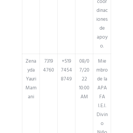
coor
dinac
iones
de
apoy
o.
Zena
7319
+519
08/0
Mie
yda
4760
7454
7/20
mbro
Yauri
8749
22
de la
Mam
10:00
APA
ani
AM
FA
I.E.I.
Divin
o
Niño