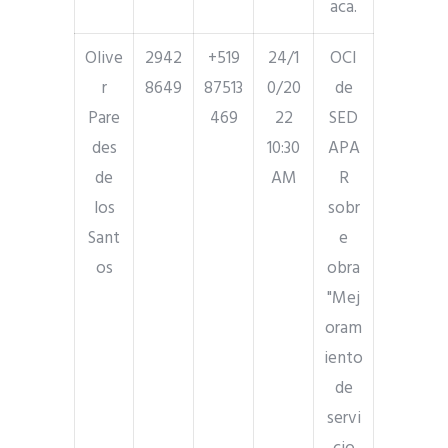
aca.
Olive
2942
+519
24/1
OCI
r
8649
87513
0/20
de
Pare
469
22
SED
des
10:30
APA
de
AM
R
los
sobr
Sant
e
os
obra
"Mej
oram
iento
de
servi