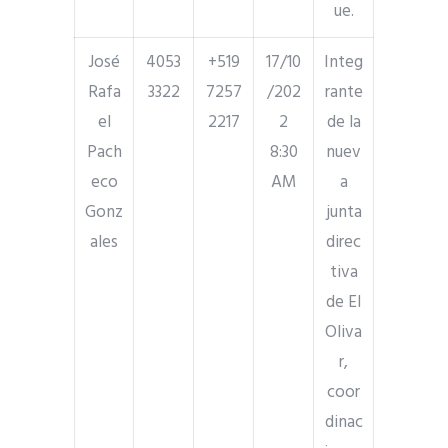
ue.
José
4053
+519
17/10
Integ
Rafa
3322
7257
/202
rante
el
2217
2
de la
Pach
8:30
nuev
eco
AM
a
Gonz
junta
ales
direc
tiva
de El
Oliva
r,
coor
dinac