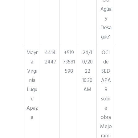
cio
Agüa
y
Desa
güe"
Mayr
4414
+519
24/1
OCI
a
2447
73581
0/20
de
Virgi
598
22
SED
nia
10:30
APA
Luqu
AM
R
e
sobr
Apaz
e
a
obra
Mejo
rami