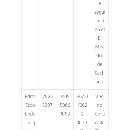
e
segur
idad
en el
El
Mira
dor
de
Sach
aca.
Edith
2925
+519
26/10
Veci
Esco
3287
5866
/202
no
bedo
3858
2
de la
Delg
10:30
calle