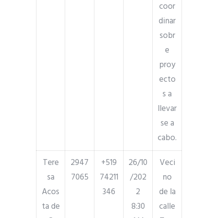
coor
dinar
sobr
e
proy
ecto
s a
llevar
se a
cabo.
Tere
2947
+519
26/10
Veci
sa
7065
74211
/202
no
Acos
346
2
de la
ta de
8:30
calle