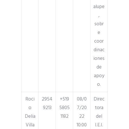
alupe
,
sobr
e
coor
dinac
iones
de
apoy
o.
Roci
2954
+519
08/0
Direc
o
9213
5805
7/20
tora
Delia
1182
22
del
Villa
10:00
I.E.I.