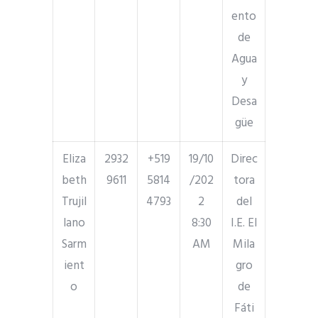
ento
de
Agua
y
Desa
güe
Eliza
2932
+519
19/10
Direc
beth
9611
5814
/202
tora
Trujil
4793
2
del
lano
8:30
I.E. El
Sarm
AM
Mila
ient
gro
o
de
Fáti