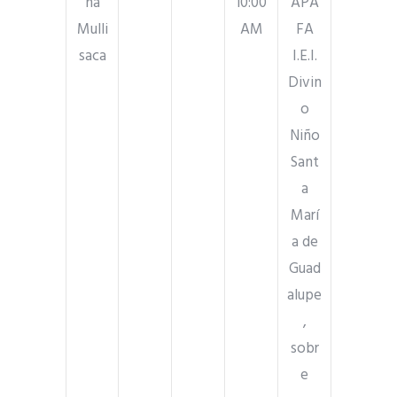
na
10:00
APA
Mulli
AM
FA
saca
I.E.I.
Divin
o
Niño
Sant
a
Marí
a de
Guad
alupe
,
sobr
e