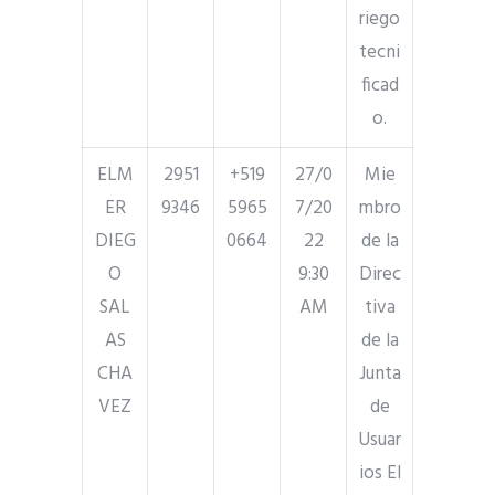
riego
tecni
ficad
o.
ELM
2951
+519
27/0
Mie
ER
9346
5965
7/20
mbro
DIEG
0664
22
de la
O
9:30
Direc
SAL
AM
tiva
AS
de la
CHA
Junta
VEZ
de
Usuar
ios El