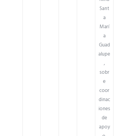
Sant
a
Marí
a
Guad
alupe
,
sobr
e
coor
dinac
iones
de
apoy