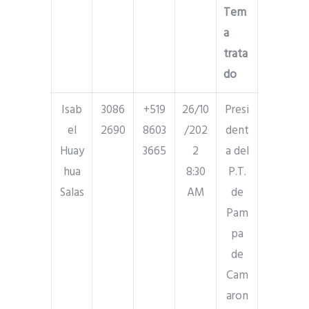
Tem
a
trata
do
Isab
3086
+519
26/10
Presi
el
2690
8603
/202
dent
Huay
3665
2
a del
hua
8:30
P.T.
Salas
AM
de
Pam
pa
de
Cam
aron