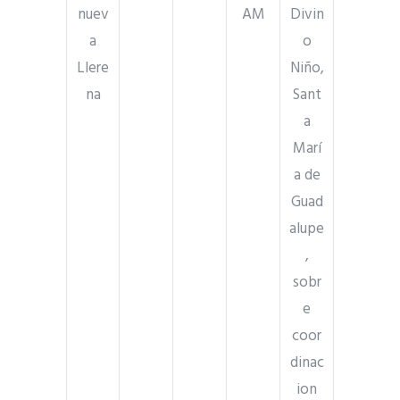
nuev
AM
Divin
a
o
Llere
Niño,
na
Sant
a
Marí
a de
Guad
alupe
,
sobr
e
coor
dinac
ion