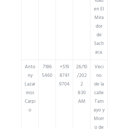
idad
en El
Mira
dor
de
Sach
aca.
Anto
7186
+519
26/10
Veci
ny
5460
8741
/202
no
Lazar
9704
2
de la
inos
8:30
calle
Carpi
AM
Tam
o
ayo y
Morr
o de