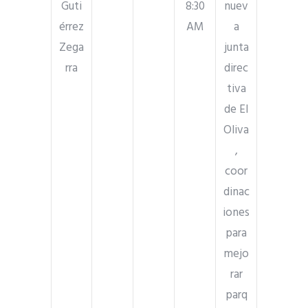
Guti
8:30
nuev
érrez
AM
a
Zega
junta
rra
direc
tiva
de El
Oliva
,
coor
dinac
iones
para
mejo
rar
parq