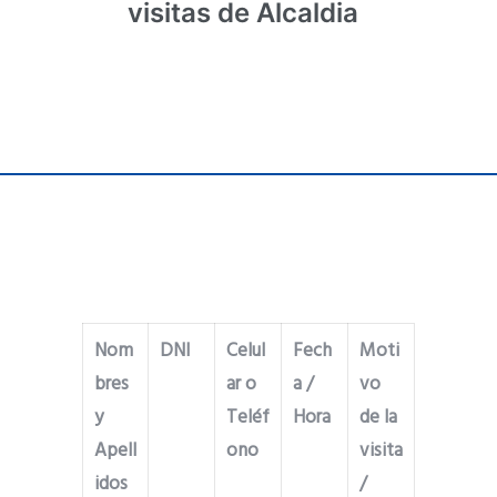
visitas de Alcaldia
Nom
DNI
Celul
Fech
Moti
bres
ar o
a /
vo
y
Teléf
Hora
de la
Apell
ono
visita
idos
/