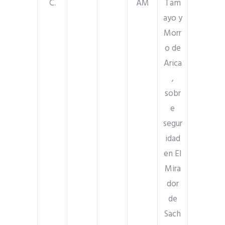
C.
AM
Tam
ayo y
Morr
o de
Arica
,
sobr
e
segur
idad
en El
Mira
dor
de
Sach