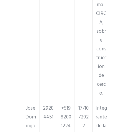
ma -
CIRC
A;
sobr
e
cons
trucc
ión
de
cerc
o.
Jose
2928
+519
17/10
Integ
Dom
4451
8200
/202
rante
ingo
1224
2
de la